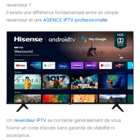
revendeur ?
Il existe une différence fondamentale entre un simple
revendeur et une
AGENCE IPTV professionnelle
.
Un
revendeur IPTV
se contente généralement de vous
fournir un code d’accès sans garantie de stabilité ni
assistance.