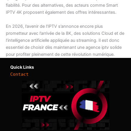
fiabilité. Pour des alternatives, des acteurs comme Smart
IPTV 4K proposent également des offres intéressantes.
En 2026, l’avenir de l’IPTV s’annonce encore plus
prometteur avec l’arrivée de la 8K, des solutions Cloud et de
l’intelligence artificielle appliquée au streaming. Il est donc
essentiel de choisir dès maintenant une agence iptv solide
pour profiter pleinement de cette révolution numérique.
Quick Links
Contact