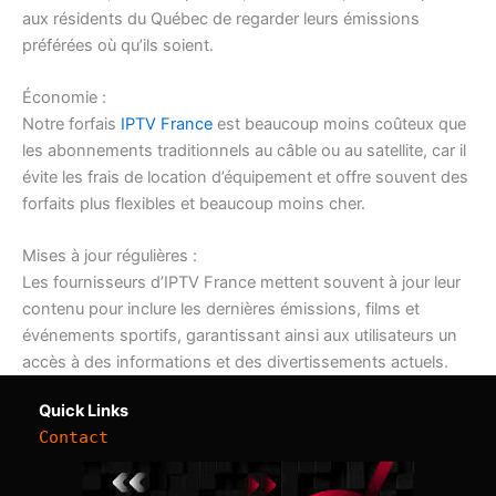
aux résidents du Québec de regarder leurs émissions
préférées où qu’ils soient.
Économie :
Notre forfais
IPTV France
est beaucoup moins coûteux que
les abonnements traditionnels au câble ou au satellite, car il
évite les frais de location d’équipement et offre souvent des
forfaits plus flexibles et beaucoup moins cher.
Mises à jour régulières :
Les fournisseurs d’IPTV France mettent souvent à jour leur
contenu pour inclure les dernières émissions, films et
événements sportifs, garantissant ainsi aux utilisateurs un
accès à des informations et des divertissements actuels.
Quick Links
Contact